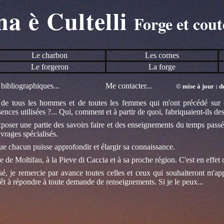
na è Cultelli
Forge et cout
Le charbon
Les cornes
Le forgeron
La forge
bibliographiques...
Me contacter...
© mise à jour : 
l de tous les hommes et de toutes les femmes qui m'ont précédé sur c
sences utilisées ?... Qui, comment et à partir de quoi, fabriquaient-ils des 
xposer une partie des savoirs faire et des enseignements du temps passé
vrages spécialisés.
n que chacun puisse approfondir et élargir sa connaissance.
de Moltifau, à la Pieve di Caccia et à sa proche région. C'est en effet d
, je remercie par avance toutes celles et ceux qui souhaiteront m'app
 prêt à répondre à toute demande de renseignements. Si je le peux...